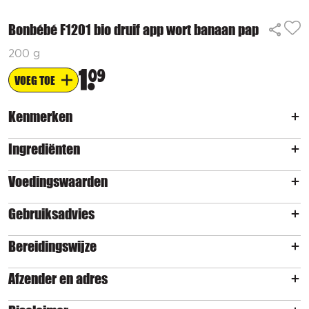
Bonbébé F1201 bio druif app wort banaan pap
200 g
1
09
VOEG TOE
Kenmerken
Ingrediënten
Voedingswaarden
Gebruiksadvies
Bereidingswijze
Afzender en adres