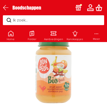
Boodschappen
Ik zoek...
Meer
Home
Folder
Aanbiedingen
Kanskoopjes