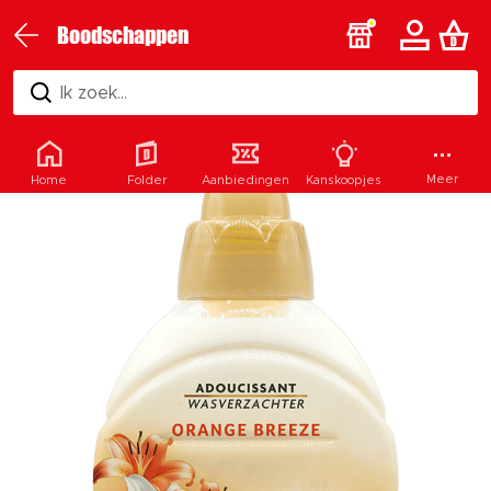
Boodschappen
Ik zoek...
Meer
Home
Folder
Aanbiedingen
Kanskoopjes