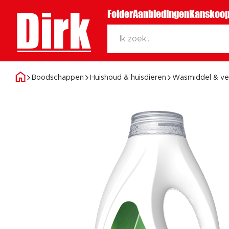
Dirk
Folder
Aanbiedingen
Kanskoop
Boodschappen
Huishoud & huisdieren
Wasmiddel & ve