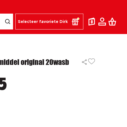
Selecteer favoriete Dirk
middel original 20wasb
5