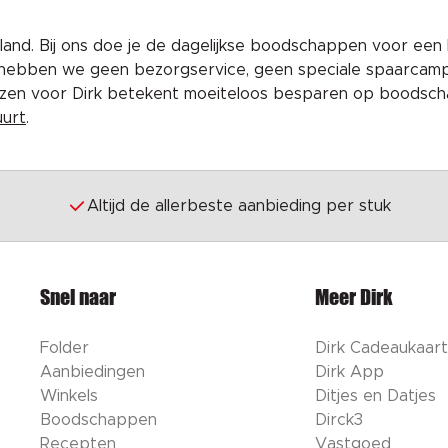
and. Bij ons doe je de dagelijkse boodschappen voor een 
 hebben we geen bezorgservice, geen speciale spaarcam
iezen voor Dirk betekent moeiteloos besparen op boodscha
uurt
.
Altijd de allerbeste aanbieding per stuk
Snel naar
Meer Dirk
Folder
Dirk Cadeaukaart
Aanbiedingen
Dirk App
Winkels
Ditjes en Datjes
Boodschappen
Dirck3
Recepten
Vastgoed