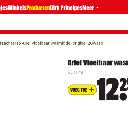
jes
Winkels
Producten
Dirk Principes
Meer
rzachters
Ariel vloeibaar wasmiddel original 20wasb
Ariel Vloeibaar was
900 ml
2
12
VOEG TOE