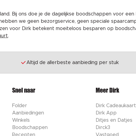
and. Bij ons doe je de dagelijkse boodschappen voor een 
 hebben we geen bezorgservice, geen speciale spaarcam
iezen voor Dirk betekent moeiteloos besparen op boodscha
uurt
.
Altijd de allerbeste aanbieding per stuk
Snel naar
Meer Dirk
Folder
Dirk Cadeaukaart
Aanbiedingen
Dirk App
Winkels
Ditjes en Datjes
Boodschappen
Dirck3
Recepten
Vastgoed