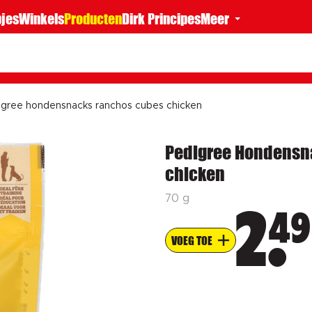
jes
Winkels
Producten
Dirk Principes
Meer
igree hondensnacks ranchos cubes chicken
Pedigree Hondensn
chicken
70 g
49
2
VOEG TOE