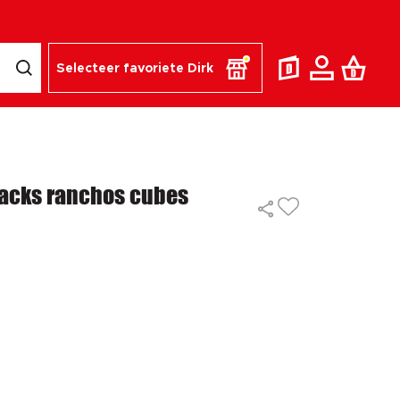
Selecteer favoriete Dirk
acks ranchos cubes