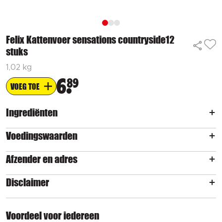
Felix Kattenvoer sensations countryside12
stuks
1,02 kg
6
89
VOEG TOE
Ingrediënten
Voedingswaarden
Afzender en adres
Disclaimer
Voordeel voor iedereen