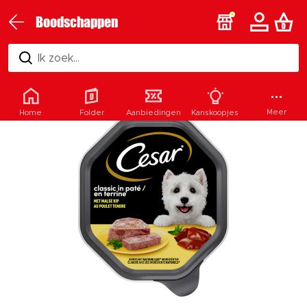
Boodschappen
Ik zoek...
Meer
Home
Folder
Aanbiedingen
Kanskoopjes