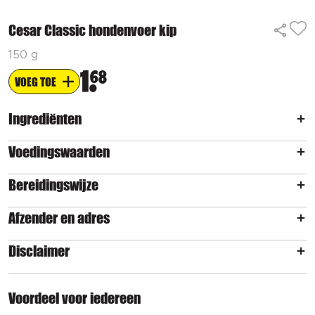
Cesar Classic hondenvoer kip
150 g
1
68
VOEG TOE
Ingrediënten
Voedingswaarden
Bereidingswijze
Afzender en adres
Disclaimer
Voordeel voor iedereen