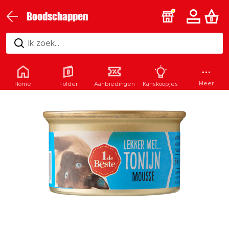
Boodschappen
Ik zoek...
Meer
Home
Folder
Aanbiedingen
Kanskoopjes