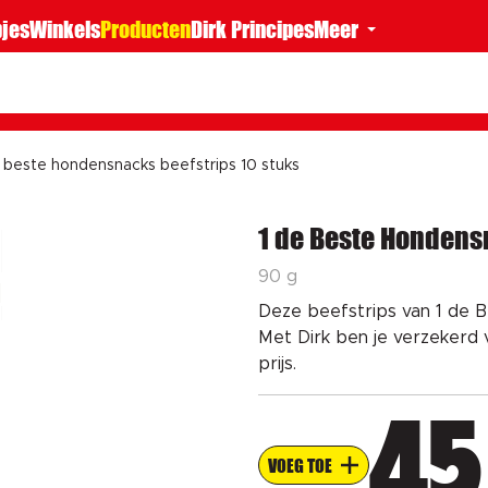
jes
Winkels
Producten
Dirk Principes
Meer
e beste hondensnacks beefstrips 10 stuks
1 de Beste Hondensn
90 g
Deze beefstrips van 1 de Be
Met Dirk ben je verzekerd 
prijs.
45
VOEG TOE