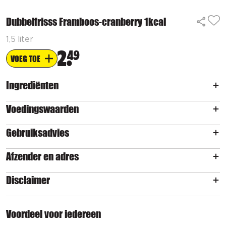
Dubbelfrisss Framboos-cranberry 1kcal
1,5 liter
2
49
VOEG TOE
Ingrediënten
Voedingswaarden
Gebruiksadvies
Afzender en adres
Disclaimer
Voordeel voor iedereen