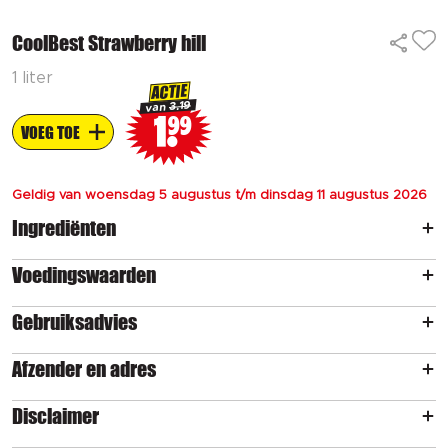
CoolBest Strawberry hill
1 liter
ACTIE
3.19
van
1
99
VOEG TOE
Geldig van woensdag 5 augustus t/m dinsdag 11 augustus 2026
Ingrediënten
Voedingswaarden
Gebruiksadvies
Afzender en adres
Disclaimer