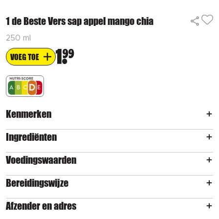
1 de Beste Vers sap appel mango chia
250 ml
1
99
VOEG TOE
Kenmerken
Ingrediënten
Voedingswaarden
Bereidingswijze
Afzender en adres