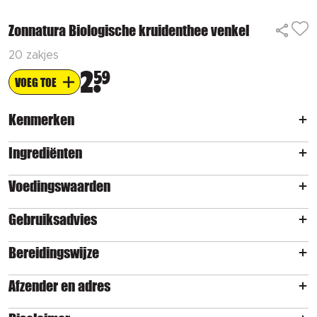
Zonnatura Biologische kruidenthee venkel
20 zakjes
2
59
VOEG TOE
Kenmerken
Ingrediënten
Voedingswaarden
Gebruiksadvies
Bereidingswijze
Afzender en adres