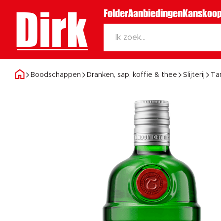
Dirk
Folder
Aanbiedingen
Kanskoop
Boodschappen
Dranken, sap, koffie & thee
Slijterij
Ta