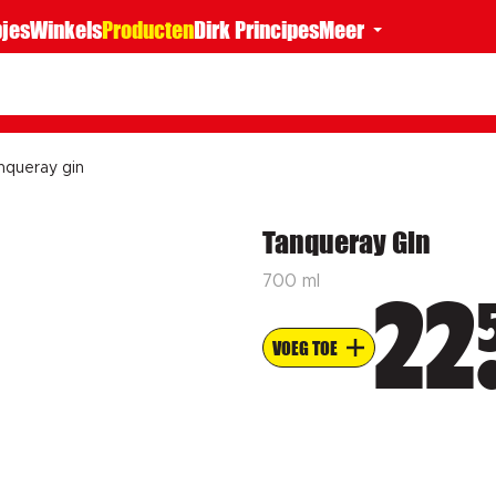
jes
Winkels
Producten
Dirk Principes
Meer
nqueray gin
Tanqueray Gin
700 ml
22
VOEG TOE