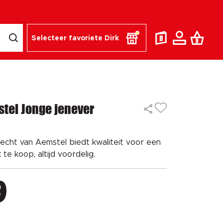
Selecteer favoriete Dirk
tel Jonge jenever
recht van Aemstel biedt kwaliteit voor een
k te koop, altijd voordelig.
9