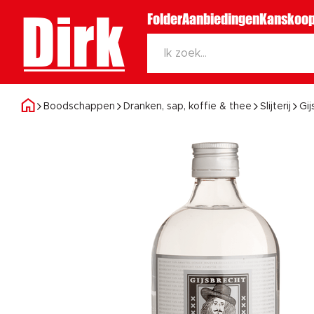
Dirk
Folder
Aanbiedingen
Kanskoop
Boodschappen
Dranken, sap, koffie & thee
Slijterij
Gij