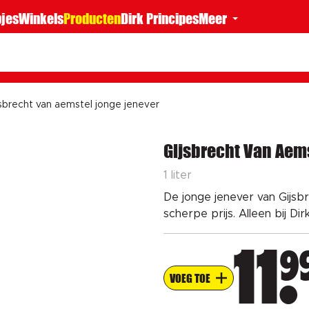
jes
Winkels
Producten
Dirk Principes
Meer
sbrecht van aemstel jonge jenever
Gijsbrecht Van Aems
1 liter
De jonge jenever van Gijsb
scherpe prijs. Alleen bij Dir
9
11
VOEG TOE