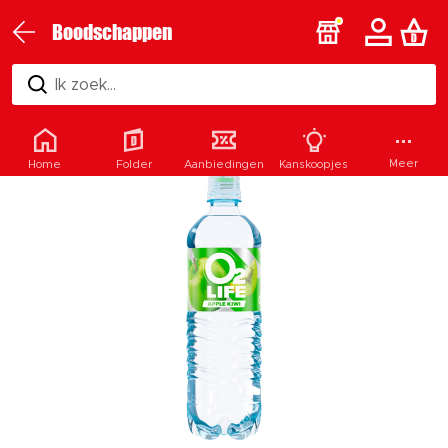
Boodschappen
Ik zoek...
Meer
Home
Folder
Aanbiedingen
Kanskoopjes