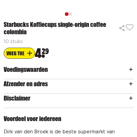
Starbucks Koffiecups single-origin coffee
colombia
10 stuks
4
29
VOEG TOE
Voedingswaarden
Afzender en adres
Disclaimer
Voordeel voor iedereen
Dirk van den Broek is de beste supermarkt van