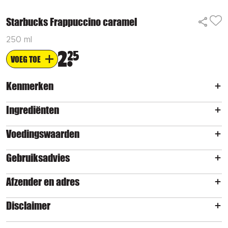
Starbucks Frappuccino caramel
250 ml
2
25
VOEG TOE
Kenmerken
Ingrediënten
Voedingswaarden
Gebruiksadvies
Afzender en adres
Disclaimer