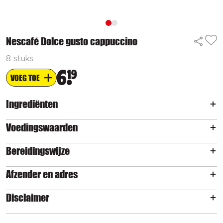
Nescafé Dolce gusto cappuccino
8 stuks
6
19
VOEG TOE
Ingrediënten
Voedingswaarden
Bereidingswijze
Afzender en adres
Disclaimer