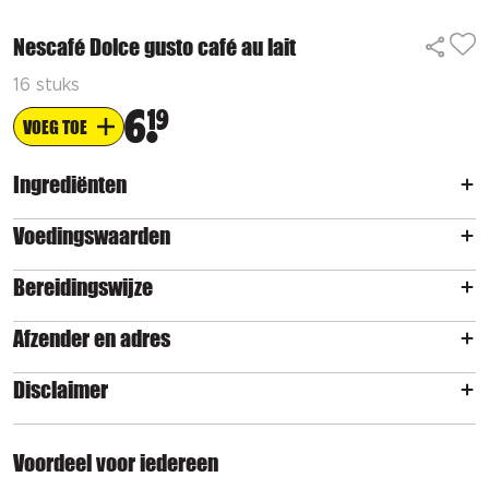
Nescafé Dolce gusto café au lait
16 stuks
6
19
VOEG TOE
Ingrediënten
Voedingswaarden
Bereidingswijze
Afzender en adres
Disclaimer
Voordeel voor iedereen