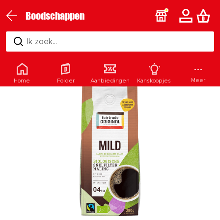
Boodschappen
Ik zoek...
Meer
Home
Folder
Aanbiedingen
Kanskoopjes