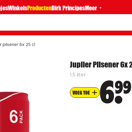
jes
Winkels
Producten
Dirk Principes
Meer
r pilsener 6x 25 cl
Jupiler Pilsener 6x 
1,5 liter
99
6
VOEG TOE