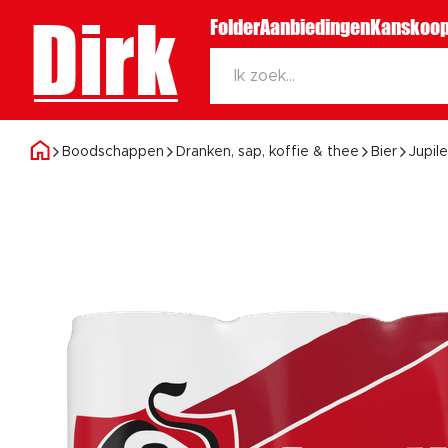
Dirk
Folder
Aanbiedingen
Kanskoop
Boodschappen
Dranken, sap, koffie & thee
Bier
Jupile