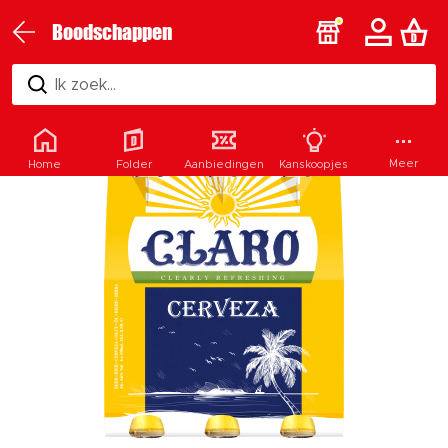
Boodschappen
Ik zoek...
Meer
Home
Folder
Aanbiedingen
Kanskoopjes