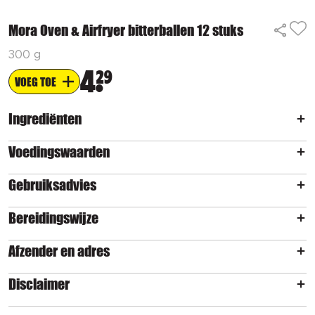
Mora Oven & Airfryer bitterballen 12 stuks
300 g
4
29
VOEG TOE
Ingrediënten
Voedingswaarden
Gebruiksadvies
Bereidingswijze
Afzender en adres
Disclaimer