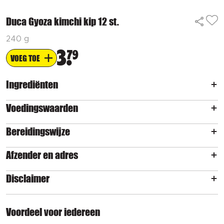
Duca Gyoza kimchi kip 12 st.
240 g
3
79
VOEG TOE
Ingrediënten
Voedingswaarden
Bereidingswijze
Afzender en adres
Disclaimer
Voordeel voor iedereen