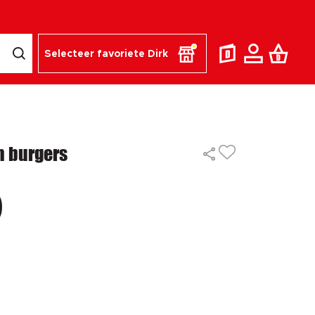
Selecteer favoriete Dirk
n burgers
9