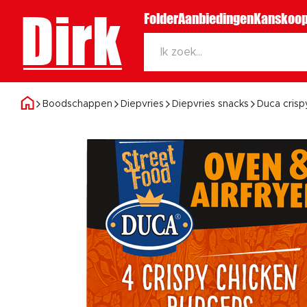
Dirk
Folder
Aanbiedingen
Kanskoop
Boodschappen
Diepvries
Diepvries snacks
Duca crisp