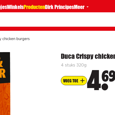
jes
Winkels
Producten
Dirk Principes
Meer
y chicken burgers
Duca Crispy chicke
4 stuks 320g
6
4
VOEG TOE