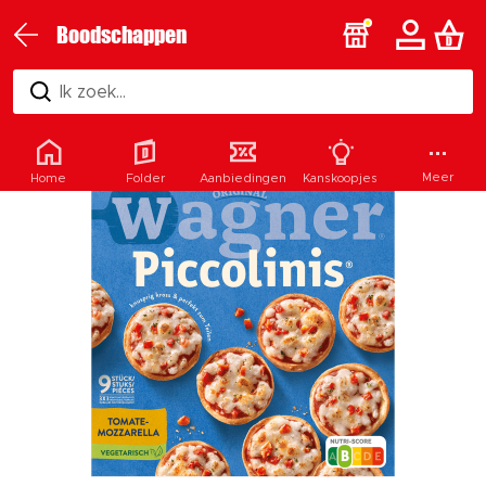
Boodschappen
Ik zoek...
Meer
Home
Folder
Aanbiedingen
Kanskoopjes