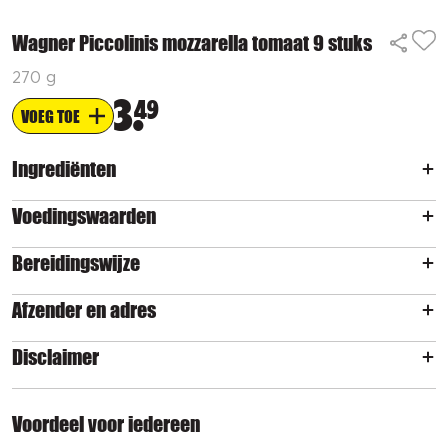
Wagner Piccolinis mozzarella tomaat 9 stuks
270 g
3
49
VOEG TOE
Ingrediënten
Voedingswaarden
Bereidingswijze
Afzender en adres
Disclaimer
Voordeel voor iedereen