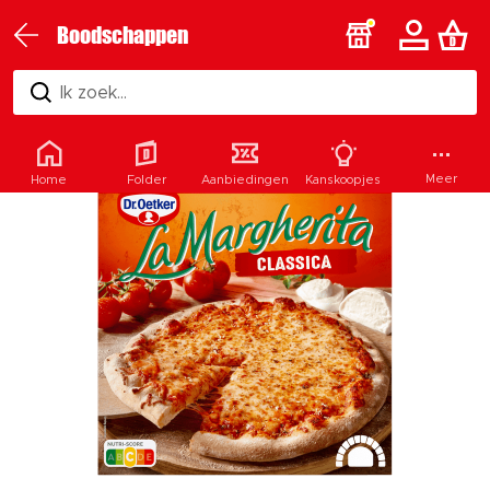
Boodschappen
Ik zoek...
Meer
Home
Folder
Aanbiedingen
Kanskoopjes