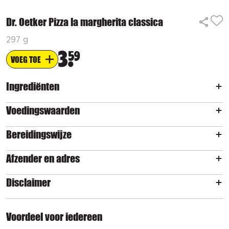
Dr. Oetker Pizza la margherita classica
297 g
3
59
VOEG TOE
Ingrediënten
Voedingswaarden
Bereidingswijze
Afzender en adres
Disclaimer
Voordeel voor iedereen