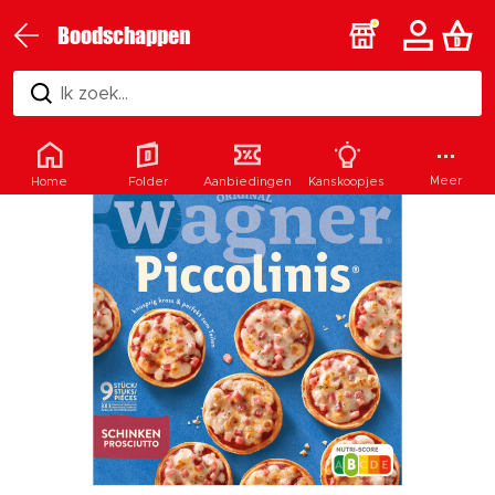
Boodschappen
Ik zoek...
Meer
Home
Folder
Aanbiedingen
Kanskoopjes