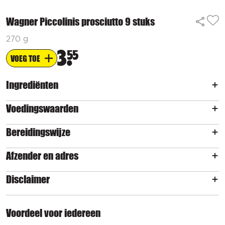
Wagner Piccolinis prosciutto 9 stuks
270 g
3
55
VOEG TOE
Ingrediënten
Voedingswaarden
Bereidingswijze
Afzender en adres
Disclaimer
Voordeel voor iedereen