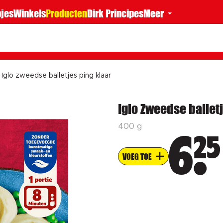
jes
Winkels
Producten
Dirk Principes
Meer
Iglo zweedse balletjes ping klaar
Iglo Zweedse balletj
400 g
25
6
VOEG TOE