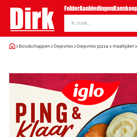
Dirk
Folder
Aanbiedingen
Kanskoop
Boodschappen
Diepvries
Diepvries pizza s maaltijden