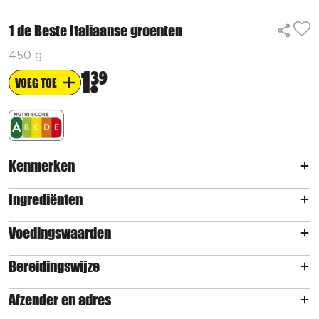
1 de Beste Italiaanse groenten
450 g
1
39
VOEG TOE
Kenmerken
Ingrediënten
Voedingswaarden
Bereidingswijze
Afzender en adres