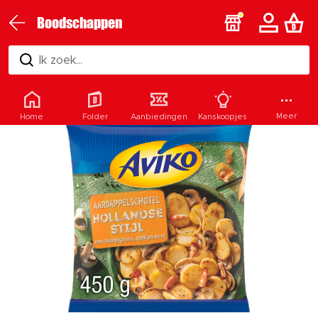
Boodschappen
Ik zoek...
Meer
Home
Folder
Aanbiedingen
Kanskoopjes