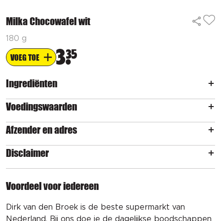
Milka Chocowafel wit
180 g
3
35
VOEG TOE
Ingrediënten
Voedingswaarden
Afzender en adres
Disclaimer
Voordeel voor iedereen
Dirk van den Broek is de beste supermarkt van
Nederland. Bij ons doe je de dagelijkse boodschappen