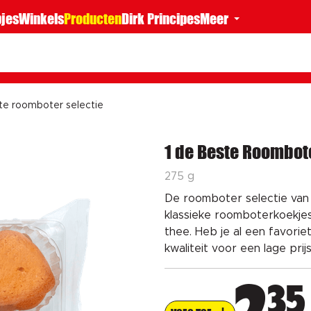
jes
Winkels
Producten
Dirk Principes
Meer
te roomboter selectie
1 de Beste Roombote
275 g
De roomboter selectie van 1
klassieke roomboterkoekjes
thee. Heb je al een favoriet
kwaliteit voor een lage prijs
35