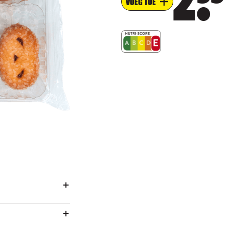
2
VOEG TOE