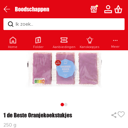
Boodschappen
Ik zoek...
Meer
Home
Folder
Aanbiedingen
Kanskoopjes
1 de Beste Oranjekoekstukjes
250 g