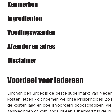
Kenmerken
Ingrediënten
Voedingswaarden
Afzender en adres
Disclaimer
Voordeel voor iedereen
Dirk van den Broek is de beste supermarkt van Nederl
kosten letten - dit noemen we onze
Prijsprincipes
. Zo
de kosten laag en doe jij voordelig boodschappen. K
aanbiedingen
of kom langs bij een
supermarkt in de b