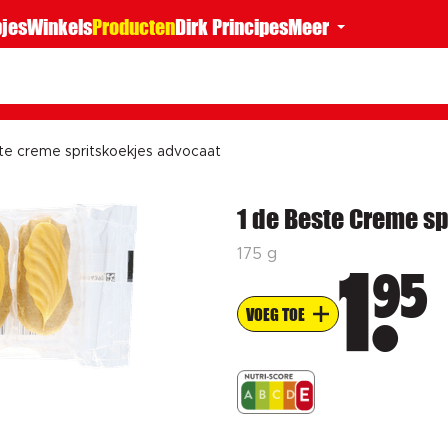
jes
Winkels
Producten
Dirk Principes
Meer
te creme spritskoekjes advocaat
1 de Beste Creme sp
175 g
95
1
VOEG TOE