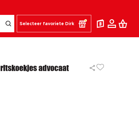
Selecteer favoriete Dirk
ritskoekjes advocaat