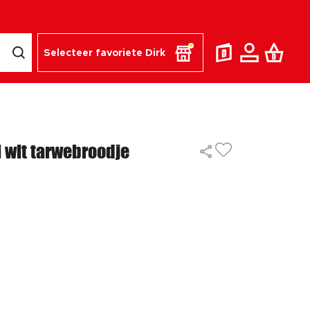
Selecteer favoriete Dirk
l wit tarwebroodje