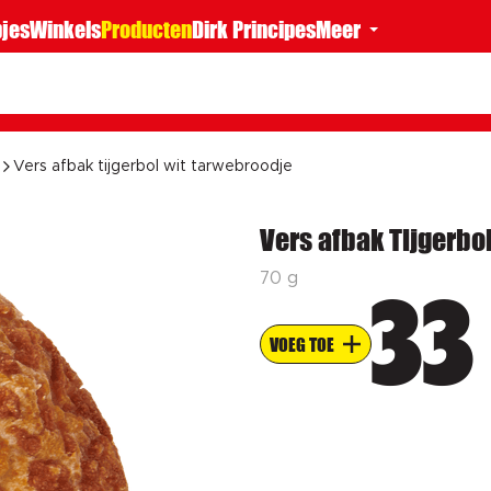
jes
Winkels
Producten
Dirk Principes
Meer
Vers afbak tijgerbol wit tarwebroodje
Vers afbak Tijgerbo
70 g
33
VOEG TOE