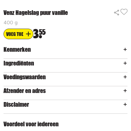
Venz Hagelslag puur vanille
400 g
3
55
VOEG TOE
Kenmerken
Ingrediënten
Voedingswaarden
Afzender en adres
Disclaimer
Voordeel voor iedereen