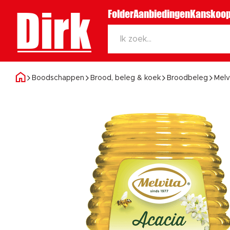
Dirk
Folder
Aanbiedingen
Kanskoop
Boodschappen
Brood, beleg & koek
Broodbeleg
Melv