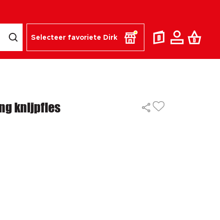
Selecteer favoriete Dirk
ng knijpfles