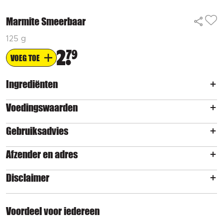
Marmite Smeerbaar
125 g
2
79
VOEG TOE
Ingrediënten
Voedingswaarden
Gebruiksadvies
Afzender en adres
Disclaimer
Voordeel voor iedereen