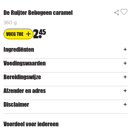
De Ruijter Bebogeen caramel
360 g
2
45
VOEG TOE
Ingrediënten
Voedingswaarden
Bereidingswijze
Afzender en adres
Disclaimer
Voordeel voor iedereen