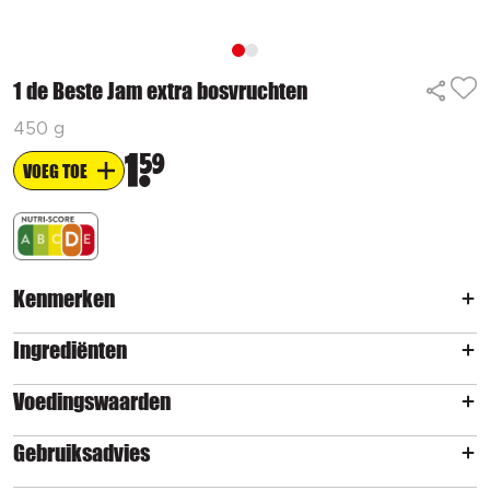
1 de Beste Jam extra bosvruchten
450 g
1
59
VOEG TOE
Kenmerken
Ingrediënten
Voedingswaarden
Gebruiksadvies