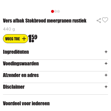
Vers afbak Stokbrood meergranen rustiek
440 g
1
59
VOEG TOE
Ingrediënten
Voedingswaarden
Afzender en adres
Disclaimer
Voordeel voor iedereen