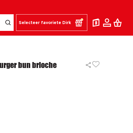
Selecteer favoriete Dirk
urger bun brioche