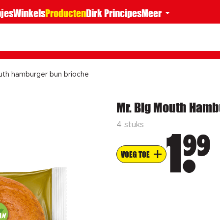
jes
Winkels
Producten
Dirk Principes
Meer
uth hamburger bun brioche
Mr. Big Mouth Hamb
4 stuks
99
1
VOEG TOE