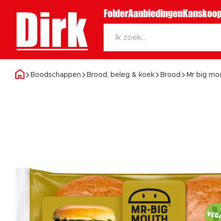
Dirk
Folder
Aanbiedingen
Kanskoop
Boodschappen
Brood, beleg & koek
Brood
Mr big mo