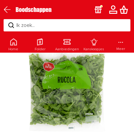
Boodschappen
Ik zoek...
Meer
Home
Folder
Aanbiedingen
Kanskoopjes