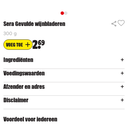
Sera Gevulde wijnbladeren
300 g
2
69
VOEG TOE
Ingrediënten
Voedingswaarden
Afzender en adres
Disclaimer
Voordeel voor iedereen