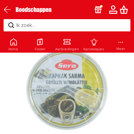
Boodschappen
Ik zoek...
Meer
Home
Folder
Aanbiedingen
Kanskoopjes