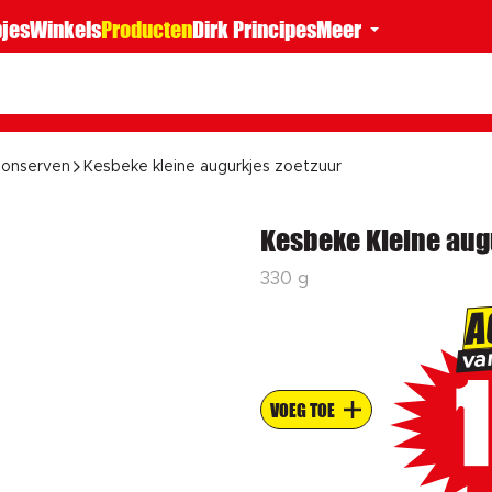
jes
Winkels
Producten
Dirk Principes
Meer
onserven
Kesbeke kleine augurkjes zoetzuur
Kesbeke Kleine aug
330 g
A
v
1
VOEG TOE