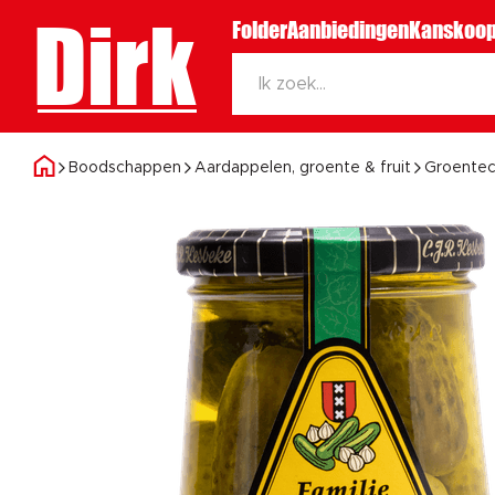
Dirk
Folder
Aanbiedingen
Kanskoop
Boodschappen
Aardappelen, groente & fruit
Groentec