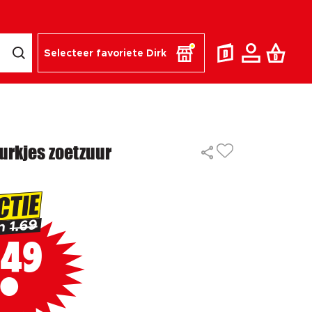
Selecteer favoriete Dirk
urkjes zoetzuur
CTIE
1.69
an
49