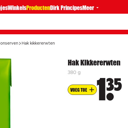
jes
Winkels
Producten
Dirk Principes
Meer
onserven
Hak kikkererwten
Hak Kikkererwten
380 g
35
1
VOEG TOE