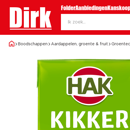
Dirk
Folder
Aanbiedingen
Kanskoop
Boodschappen
Aardappelen, groente & fruit
Groentec