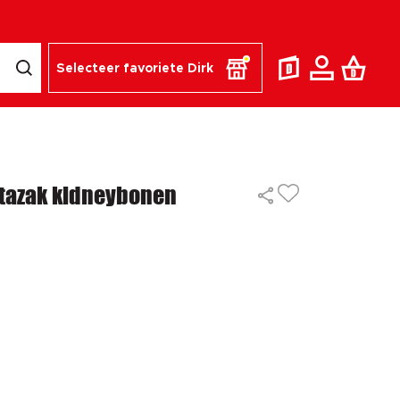
Selecteer favoriete Dirk
tazak kidneybonen