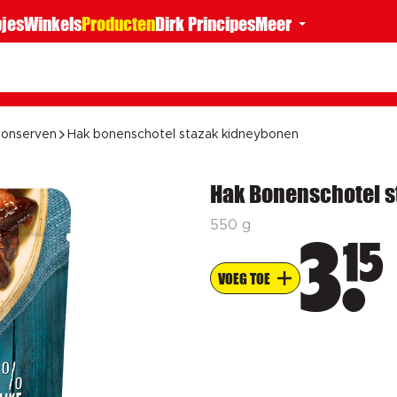
jes
Winkels
Producten
Dirk Principes
Meer
onserven
Hak bonenschotel stazak kidneybonen
Hak Bonenschotel s
550 g
15
3
VOEG TOE