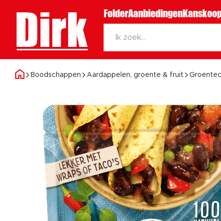
Dirk
Folder
Aanbiedingen
Kanskoop
Boodschappen
Aardappelen, groente & fruit
Groentec