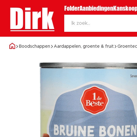
Dirk
Folder
Aanbiedingen
Kanskoop
Boodschappen
Aardappelen, groente & fruit
Groentec