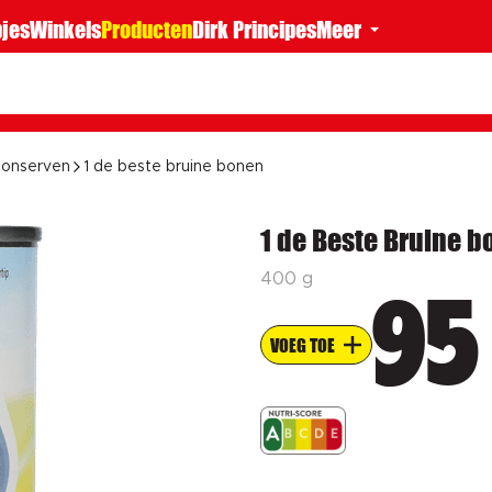
jes
Winkels
Producten
Dirk Principes
Meer
onserven
1 de beste bruine bonen
1 de Beste Bruine b
400 g
95
VOEG TOE