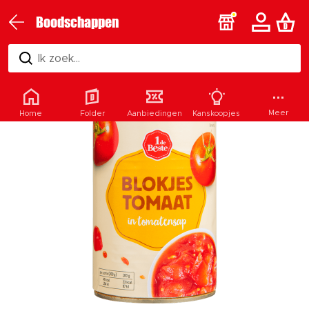
Boodschappen
Ik zoek...
Meer
Home
Folder
Aanbiedingen
Kanskoopjes